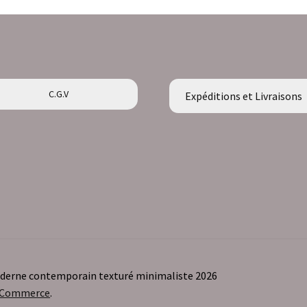
C.G.V
Expéditions et Livraisons
moderne contemporain texturé minimaliste 2026
ooCommerce
.