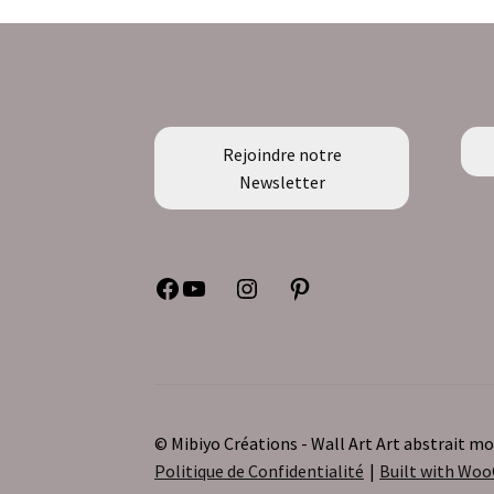
Rejoindre notre
Newsletter
Facebook
YouTube
Instagram
Pinterest
© Mibiyo Créations - Wall Art Art abstrait 
Politique de Confidentialité
Built with W