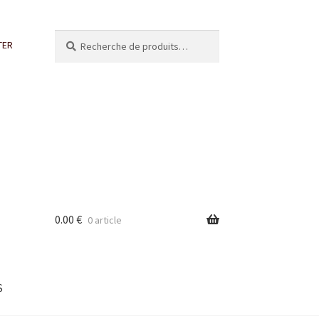
Recherche
Recherche
TER
pour :
0.00
€
0 article
S