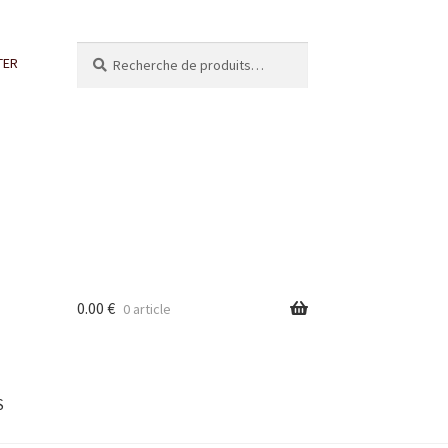
Recherche
Recherche
TER
pour :
0.00
€
0 article
S