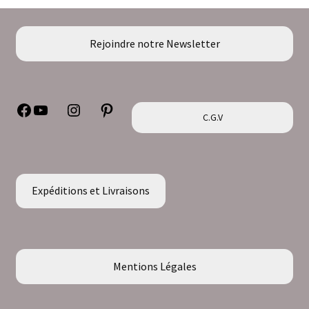
OEUVRES DISPONIBLES / AVAILABLE ARTWORKS
Rejoindre notre Newsletter
GALERIE
Facebook
YouTube
Instagram
Pinterest
REVUES ARTISTIQUES
C.G.V
EXPO & SALONS
Expéditions et Livraisons
Mentions Légales