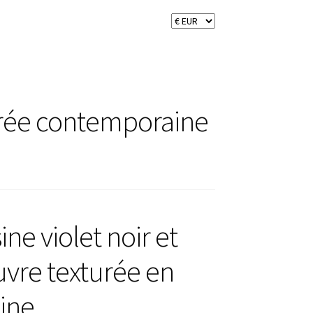
turée contemporaine
ne violet noir et
vre texturée en
ine