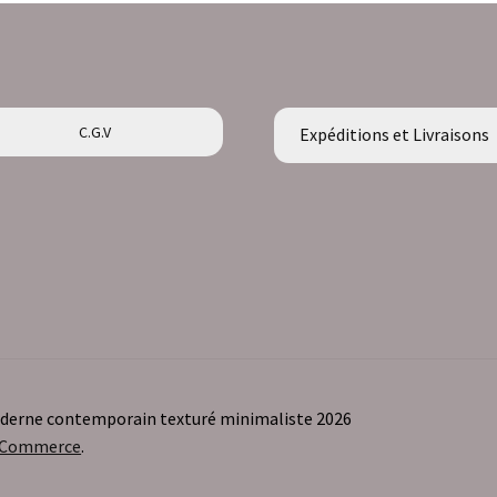
C.G.V
Expéditions et Livraisons
moderne contemporain texturé minimaliste 2026
ooCommerce
.