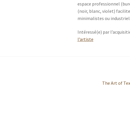
espace professionnel (bure
(noir, blanc, violet) facili
minimalistes ou industriel
Intéressé(e) par l’acquisit
l’artiste
Article
The Art of Te
suivant :