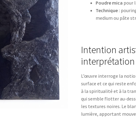
Poudre mica
pour l
Technique :
pouring
medium ou pâte str
Intention artis
interprétation
L’œuvre interroge la notio
surface et ce qui reste enf
à la spiritualité et à la 
qui semble flotter au-dess
les textures noires. Le blan
lumière, apportant mouve