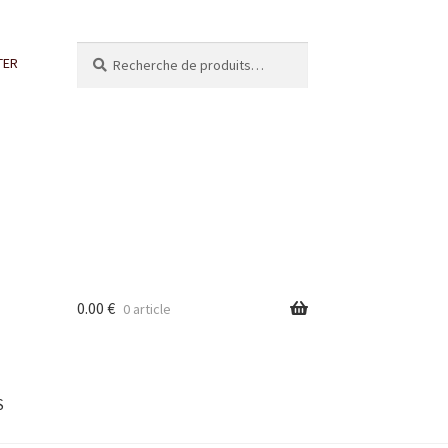
Recherche
Recherche
TER
pour :
0.00
€
0 article
S