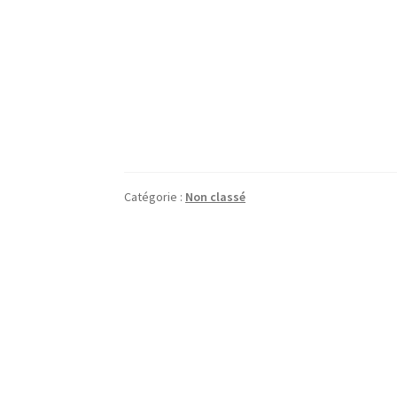
Catégorie :
Non classé
Navigation
de
l’article