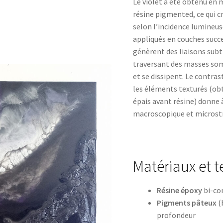
Le violet a été obtenu en 
résine pigmented, ce qui cr
selon l’incidence lumineus
appliqués en couches succes
génèrent des liaisons subt
traversant des masses som
et se dissipent. Le contras
les éléments texturés (ob
épais avant résine) donne à
macroscopique et microst
Matériaux et 
Résine époxy
bi-com
Pigments pâteux
(
profondeur