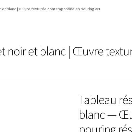
ir et blanc | Œuvre texturée contemporaine en pouring art
et noir et blanc | Œuvre tex
Tableau rési
blanc — Œu
pouring rés