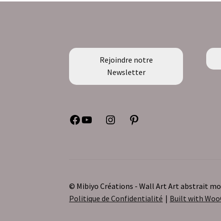
Rejoindre notre
Newsletter
Facebook
YouTube
Instagram
Pinterest
© Mibiyo Créations - Wall Art Art abstrait 
Politique de Confidentialité
Built with W