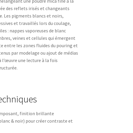
mélangeant une poudre mica fine à la
ée des reflets irisés et changeants
e. Les pigments blancs et noirs,
sives et travaillés lors du coulage,
iles : nappes vaporeuses de blanc
bres, veines et cellules qui émergent
te entre les zones fluides du pouring et
tenus par modelage ou ajout de médias
 l’œuvre une lecture à la fois
ructurée.
techniques
posant, finition brillante
blanc & noir) pour créer contraste et