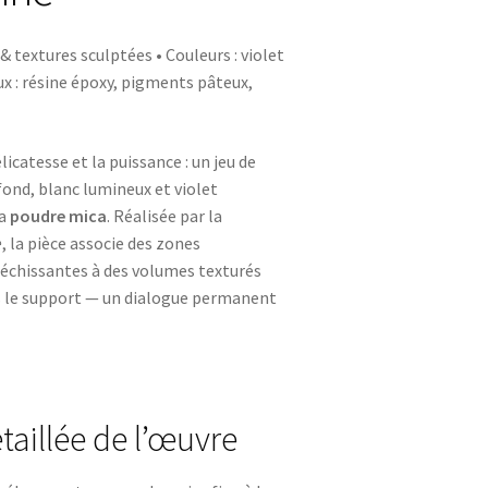
& textures sculptées • Couleurs : violet
ux : résine époxy, pigments pâteux,
catesse et la puissance : un jeu de
ond, blanc lumineux et violet
la
poudre mica
. Réalisée par la
e
, la pièce associe des zones
léchissantes à des volumes texturés
 le support — un dialogue permanent
taillée de l’œuvre